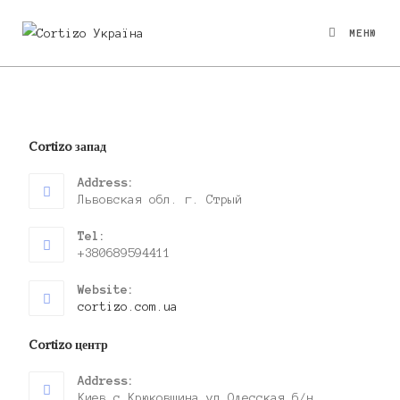
МЕНЮ
Cortizo запад
Address:
Львовская обл. г. Стрый
Tel:
+380689594411
Website:
cortizo.com.ua
Cortizo центр
Address:
Киев с.Крюковщина ул.Одесская б/н